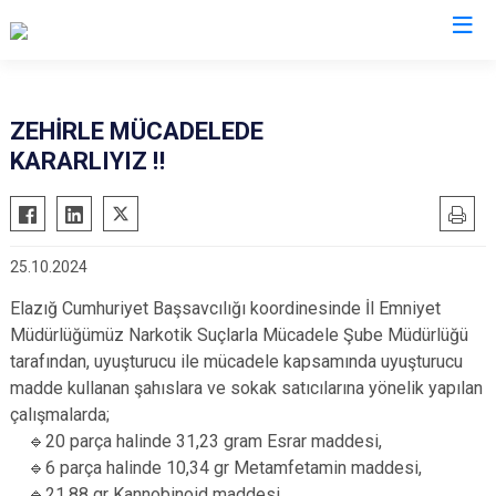
İl Emniyet Müdürlükleri
ZEHİRLE MÜCADELEDE
KARARLIYIZ ‼️
25.10.2024
Elazığ Cumhuriyet Başsavcılığı koordinesinde İl Emniyet
Müdürlüğümüz Narkotik Suçlarla Mücadele Şube Müdürlüğü
tarafından, uyuşturucu ile mücadele kapsamında uyuşturucu
madde kullanan şahıslara ve sokak satıcılarına yönelik yapılan
çalışmalarda;
🔹20 parça halinde 31,23 gram Esrar maddesi,
🔹6 parça halinde 10,34 gr Metamfetamin maddesi,
🔹21,88 gr Kannobinoid maddesi,