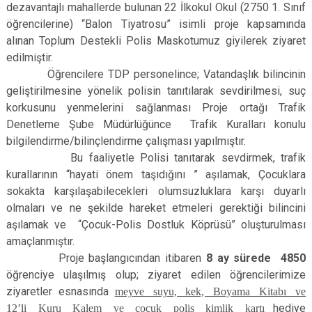
dezavantajlı mahallerde bulunan 22 İlkokul Okul (2750 1. Sınıf
öğrencilerine) “Balon Tiyatrosu” isimli proje kapsamında
alınan Toplum Destekli Polis Maskotumuz giyilerek ziyaret
edilmiştir.
Öğrencilere TDP personelince; Vatandaşlık bilincinin
geliştirilmesine yönelik polisin tanıtılarak sevdirilmesi, suç
korkusunu yenmelerini sağlanması Proje ortağı Trafik
Denetleme Şube Müdürlüğünce
Trafik Kuralları konulu
bilgilendirme/bilinçlendirme çalışması yapılmıştır.
Bu faaliyetle Polisi tanıtarak sevdirmek, trafik
kurallarının “hayati önem taşıdığını ” aşılamak, Çocuklara
sokakta karşılaşabilecekleri olumsuzluklara karşı duyarlı
olmaları ve ne şekilde hareket etmeleri gerektiği bilincini
aşılamak ve
“Çocuk-Polis Dostluk Köprüsü” oluşturulması
amaçlanmıştır.
Proje başlangıcından itibaren
8 ay sürede
4850
öğrenciye ulaşılmış olup; ziyaret edilen öğrencilerimize
ziyaretler esnasında
meyve suyu, kek, Boyama Kitabı ve
12’li Kuru Kalem ve çocuk polis kimlik kartı
hediye