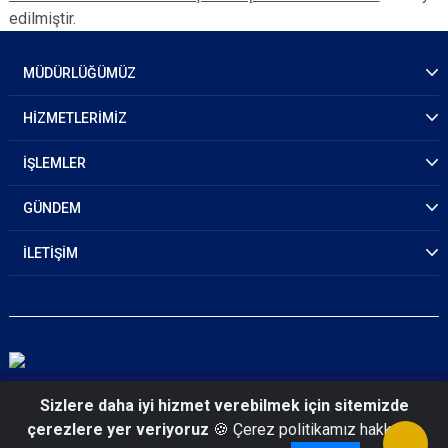
edilmiştir.
MÜDÜRLÜĞÜMÜZ
HİZMETLERİMİZ
İŞLEMLER
GÜNDEM
İLETİŞİM
© 2026 Elazığ Emniyet Müdürlüğü
Sizlere daha iyi hizmet verebilmek için sitemizde
çerezlere yer veriyoruz
🍪 Çerez politikamız hakkında